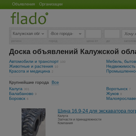
Объявления
Организации
-
регион
город
цена от
до
заголов
Доска объявлений Калужской обл
Автомобили и транспорт
Мебель, бытов
100
Животные и растения
Недвижимость
10
Красота и медицина
Промышленнос
2
Крупнейшие города
Все
Калуга
Воротынск
301
7
Балабаново
Жуков
9
8
Боровск
Малоярославе
6
Шина 16.9-24 для экскаватора пог
Калуга
Запчасти и принадлежности
Компания