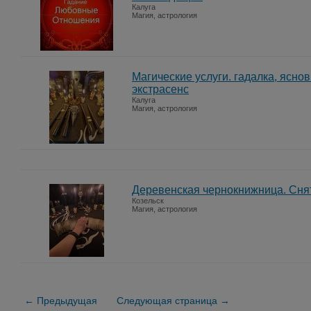
Калуга
Магия, астрология
Магические услуги. гадалка, ясно
экстрасенс
Калуга
Магия, астрология
Деревенская чернокнижница. Снят
Козельск
Магия, астрология
← Предыдущая
Следующая страница →