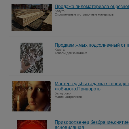
Продажа пиломатериала обрезного
Калуга
Строительные и отделочные материалы
Продаем жмых подсолнечный от 
Калуга
Товары для животных
Мастер судьбы гадалка ясновидя
любимого.Привороты
Белоусово
Магия, астрология
Приворот.венец безбрачие.снятие
ясновидящая