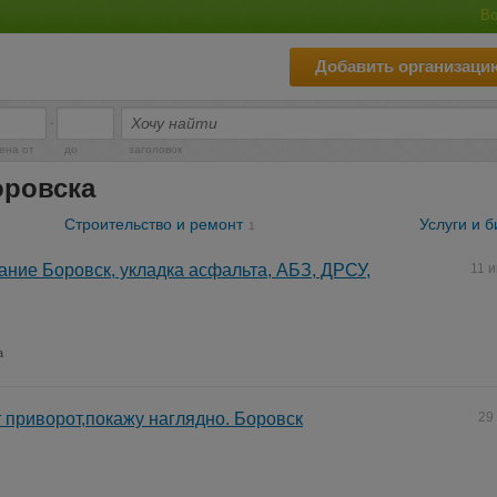
Во
Добавить организаци
-
ена от
до
заголовок
оровска
Строительство и ремонт
Услуги и б
1
ние Боровск, укладка асфальта, АБЗ, ДРСУ,
11 
а
т приворот,покажу наглядно. Боровск
29