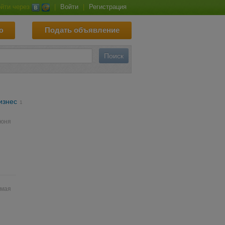
йти через
|
Войти
|
Регистрация
ю
Подать объявление
изнес
1
июня
 мая