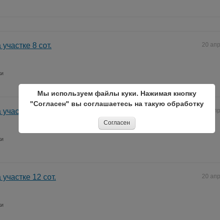
 участке 8 сот.
20 ап
жи
Мы используем файлы куки. Нажимая кнопку
"Согласен" вы соглашаетесь на такую обработку
 участке 11 сот.
20 ап
Согласен
жи
 участке 12 сот.
20 ап
жи