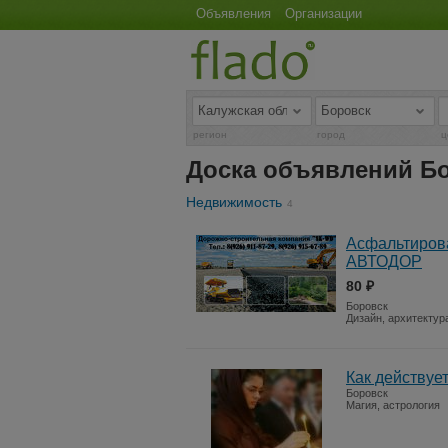
Объявления
Организации
регион
город
ц
Доска объявлений Б
Недвижимость
4
Асфальтирова
АВТОДОР
80 ₽
Боровск
Дизайн, архитектур
Как действуе
Боровск
Магия, астрология