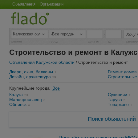
Объявления
Организации
-
регион
город
цена от
до
заголов
Строительство и ремонт в Калужс
Объявления Калужской области
/ Строительство и ремонт
Двери, окна, балконы
Ремонт домов 
1
Дизайн, архитектура
Строительные
39
Крупнейшие города
Все
Калуга
Сухиничи
23
1
Малоярославец
Таруса
3
5
Обнинск
Товарково
4
1
Поиск объявлений 
Продаём оптом сухие смеси МКУ 