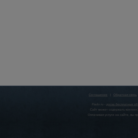
Соглашение
|
Обратная связь
Flado.ru -
доска бесплатных о
Сайт может содержать контент,
Оплачивая услуги на сайте, вы 