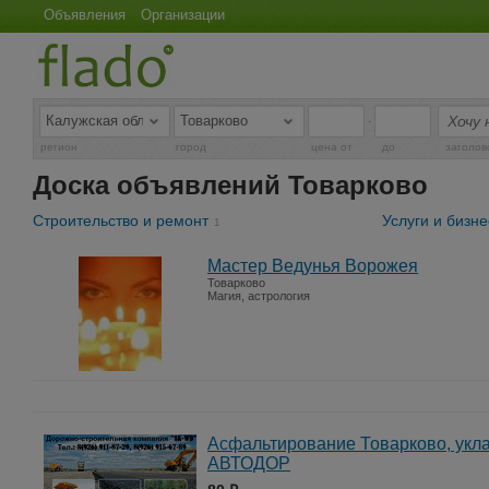
Объявления
Организации
-
регион
город
цена от
до
заголов
Доска объявлений Товарково
Строительство и ремонт
Услуги и бизне
1
Мастер Ведунья Ворожея
Товарково
Магия, астрология
Асфальтирование Товарково, укла
АВТОДОР