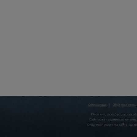
Соглашение
|
Обратная связь
Flado.ru -
доска бесплатных о
Сайт может содержать контент,
Оплачивая услуги на сайте, вы 