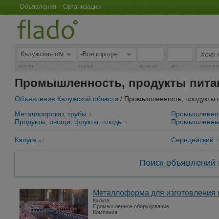
Объявления
Организации
-
регион
город
цена от
до
заголов
Промышленность, продукты питан
Объявления Калужской области
/ Промышленность, продукты 
Металлопрокат, трубы
Промышленное
1
Продукты, овощи, фрукты, плоды
Промышленны
1
Калуга
Середейский
47
1
Поиск объявлений 
Металлоформа для изготовления п
Калуга
Промышленное оборудование
Компания