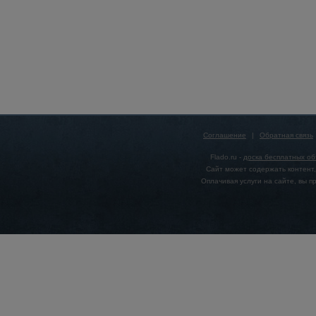
Соглашение
|
Обратная связь
Flado.ru -
доска бесплатных о
Сайт может содержать контент,
Оплачивая услуги на сайте, вы 