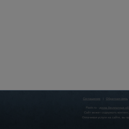
Соглашение
|
Обратная связь
Flado.ru -
доска бесплатных о
Сайт может содержать контент,
Оплачивая услуги на сайте, вы 