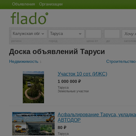
Объявления
Организации
-
регион
город
цена от
до
заголов
Доска объявлений Таруси
Недвижимость
Строительство
1
Участок 10 сот. (ИЖС)
1 000 000 ₽
Таруса
Земельные участки
Асфальтирование Таруса, укладка
АВТОДОР
80 ₽
Таруса