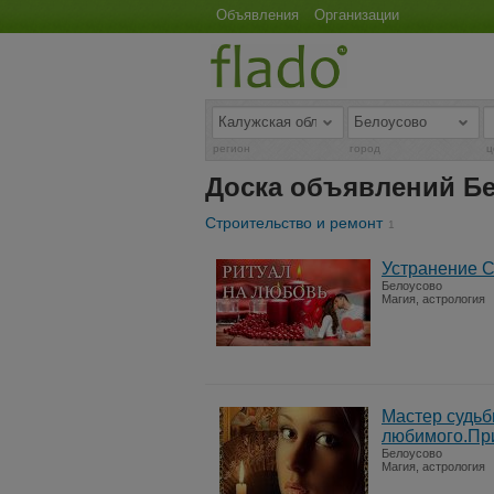
Объявления
Организации
регион
город
ц
Доска объявлений Б
Строительство и ремонт
1
Устранение 
Белоусово
Магия, астрология
Мастер судьб
любимого.Пр
Белоусово
Магия, астрология