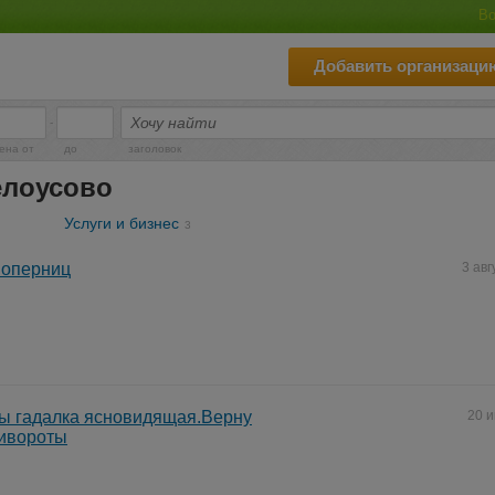
Во
Добавить организаци
-
ена от
до
заголовок
елоусово
Услуги и бизнес
3
Соперниц
3 авг
ы гадалка ясновидящая.Верну
20 
ивороты