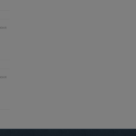
июня
июня