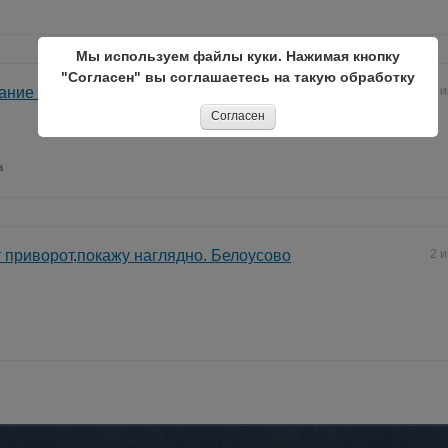
Мы используем файлы куки. Нажимая кнопку
"Согласен" вы соглашаетесь на такую обработку
ние Белоусово, укладка асфальта, АБЗ, ДРСУ,
11 
Согласен
а
т приворот,покажу наглядно. Белоусово
2 