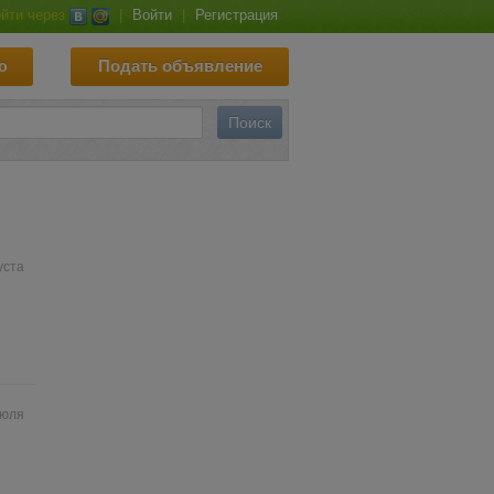
йти через
|
Войти
|
Регистрация
ю
Подать объявление
уста
июля