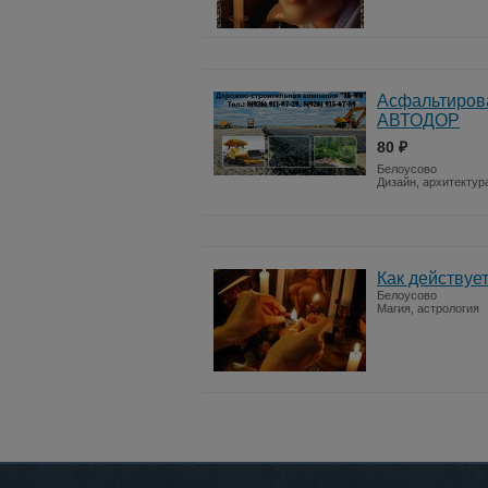
Асфальтирова
АВТОДОР
80 ₽
Белоусово
Дизайн, архитектур
Как действуе
Белоусово
Магия, астрология