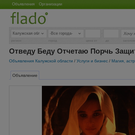
Объявления
Организации
-
регион
город
цена от
до
заголов
Отведу Беду Отчетаю Порчь Защит
Объявления Калужской области
/
Услуги и бизнес
/
Магия, аст
Объявление