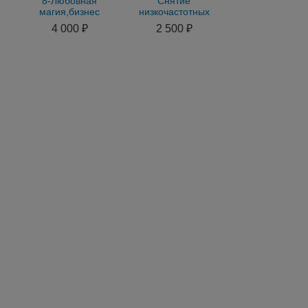
8-Любовная
Снятие
магия,бизнес
низкочастотных
магия,снятие порчи
программ,ложных
4 000 ₽
2 500 ₽
и сглаза
убеждений,
порч,сглазов, лярв, с