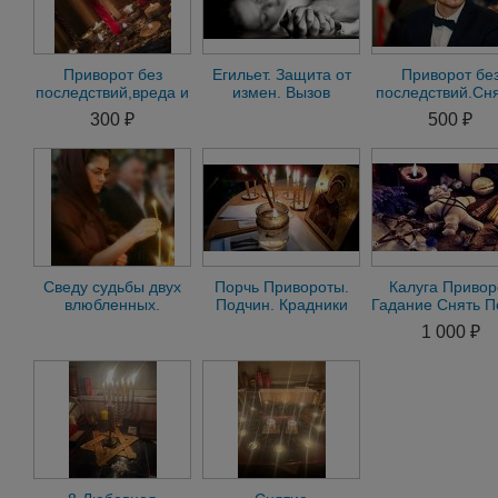
Приворот без
Егильет. Защита от
Приворот бе
последствий,вреда и
измен. Вызов
последствий.Сн
греха.Защита от
страсти, похоти,
негатива,порчи.
300 ₽
500 ₽
измен.Гарантии
желания
Сведу судьбы двух
Порчь Привороты.
Калуга Привор
влюбленных.
Подчин. Крадники
Гадание Снять П
Отчитаю от
Остуда Рассор
1 000 ₽
порчи.Калуга
Присушка Привя