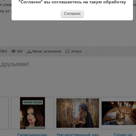
"Согласен" вы соглашаетесь на такую обработку
и сложности: Черное Венчание, Кладбищенский приворот, Приворо
.................................................................................
Согласен
7854
569
Магия, астрология
Услуги
 друзьями!
Гармонизацию
Наследственный дар
Гадаю на