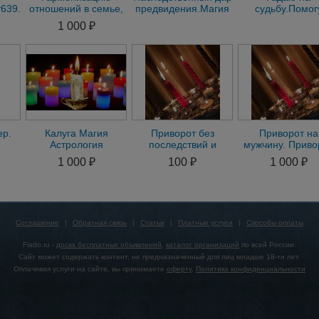
639.Золотая
отношений в семье,
предвидения.Магия
судьбу.Помог
 на
Обряды на
любви. Городок
вернуть любим
1 000 ₽
и
Супружескую
Сниму порчь
Верность
ер.
Калуга Магия
Приворот без
Приворот на
Астрология
последствий и
мужчину. Приво
Семейный Приворот
греха.Гадание на
на женщину. В
1 000 ₽
100 ₽
1 000 ₽
на
на Любимого
Таро.Снятие
виды магии 
Любовная Магия
негатива.Магия
помощь
Соглашение
|
Обратная связь
|
Статьи
|
Платные услуги
|
Способы оплаты
Flado.ru -
доска бесплатных объявлений
,
каталог организаций
по всей России.
Сайт может содержать контент, не предназначенный для лиц младше 18-ти лет.
Оплачивая услуги на сайте, вы принимаете
оферту
.
Политика конфиденциальности