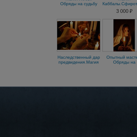
Обряды на судьбу
Каббалы.Сфирот
Ворожу
магия.Обряды
3 000 ₽
деньги успех 
славу.П
Наследственный дар
Опытный маст
предвидения.Магия
Обряды на
любви. Обнинск
соединение
любимых. Дуг