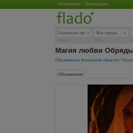
Объявления
Организации
регион
город
ц
Магия любви Обряды
Объявления Калужской области
/
Услуг
Объявление