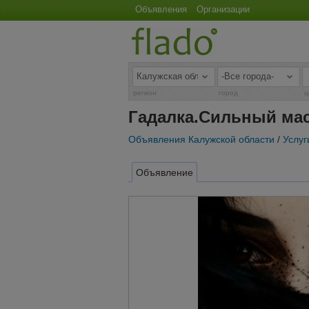
Объявления
Организации
регион
город
ц
Гадалка.Сильный ма
Объявления Калужской области
/
Услуг
Объявление