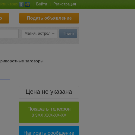
йти через
|
Войти
|
Регистрация
ю
Подать объявление
Приворотные заговоры
Цена не указана
Показать телефон
8 9XX XXX-XX-XX
Написать сообщение