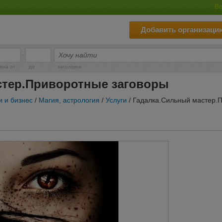
Во
Добавить организаци
-
ена от
до
заголовок
стер.Приворотные заговоры
и и бизнес
/
Магия, астрология
/
Услуги
/ Гадалка.Сильный мастер.