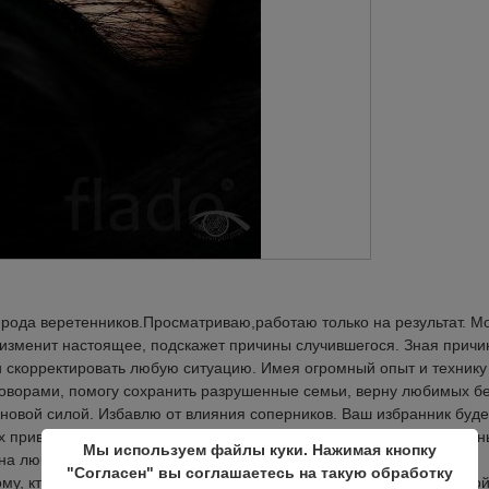
 рода веретенников.Просматриваю,работаю только на результат. М
 изменит настоящее, подскажет причины случившегося. Зная причи
 скорректировать любую ситуацию. Имея огромный опыт и технику
оворами, помогу сохранить разрушенные семьи, верну любимых б
с новой силой. Избавлю от влияния соперников. Ваш избранник буде
ых приворотов. Приворот на именную икону. Подавление воли. Чер
Мы используем файлы куки. Нажимая кнопку
 на любую проблему. Снимаю порчи любой сложности , родовые
"Согласен" вы соглашаетесь на такую обработку
му, кто делал. В жизни можно многое исправить , из любой трудно