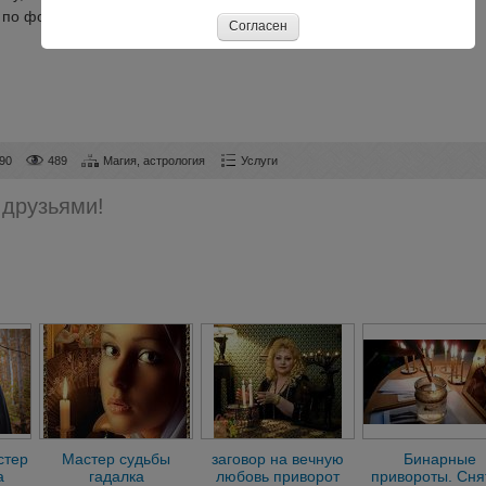
 по фотографии.
Согласен
90
489
Магия, астрология
Услуги
 друзьями!
стер
Мастер судьбы
заговор на вечную
Бинарные
а
гадалка
любовь приворот
привороты. Сня