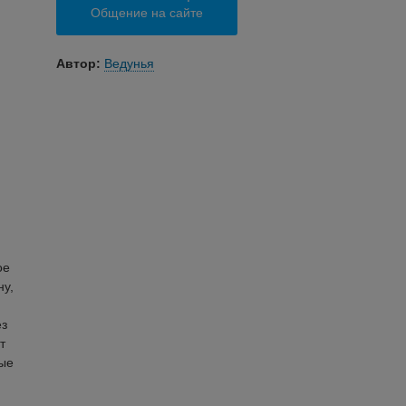
Общение на сайте
Автор:
Ведунья
ое
ну,
ез
т
ные
й